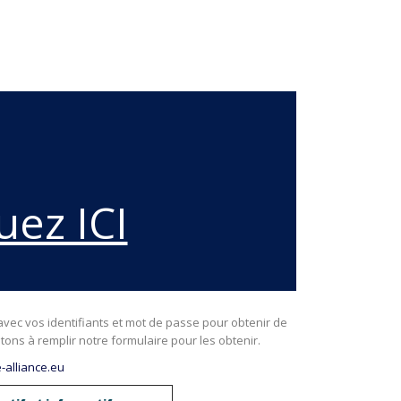
uez ICI
avec vos identifiants et mot de passe pour obtenir de
tons à remplir notre formulaire pour les obtenir.
-alliance.eu