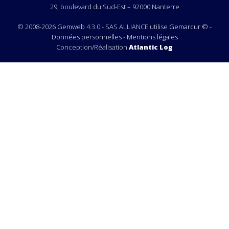
29, boulevard du Sud-Est – 92000 Nanterre
© 2008-2026 Gemweb 4.3.0 - SAS ALLIANCE utilise
Gemarcur ©
-
Données personnelles
-
Mentions légales
Conception/Réalisation
Atlantic Log