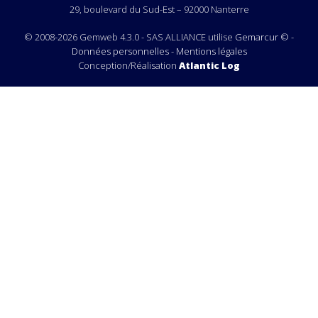
29, boulevard du Sud-Est – 92000 Nanterre
© 2008-2026 Gemweb 4.3.0 - SAS ALLIANCE utilise
Gemarcur ©
-
Données personnelles
-
Mentions légales
Conception/Réalisation
Atlantic Log