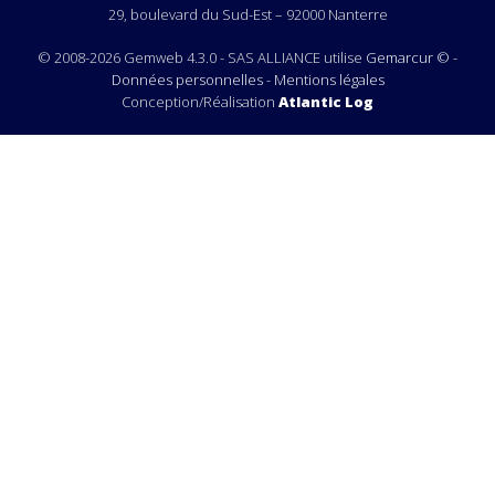
29, boulevard du Sud-Est – 92000 Nanterre
© 2008-2026 Gemweb 4.3.0 - SAS ALLIANCE utilise
Gemarcur ©
-
Données personnelles
-
Mentions légales
Conception/Réalisation
Atlantic Log