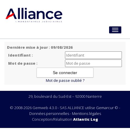
Toggle
navigati
Dernière mise à jour : 09/08/2026
Identifiant :
Mot de passe :
Mot de passe oublié ?
29, boulevard du Sud-Est – 92000 Nanterre
© 2008-2026 Gemweb 4.3.0 - SAS ALLIANCE utilise
Gemarcur ©
-
Données personnelles
-
Mentions légales
Conception/Réalisation
Atlantic Log