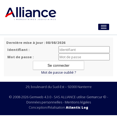
Toggle
navigati
Dernière mise à jour : 08/08/2026
Identifiant :
Mot de passe :
Mot de passe oublié ?
29, boulevard du Sud-Est – 92000 Nanterre
© 2008-2026 Gemweb 4.3.0 - SAS ALLIANCE utilise
Gemarcur ©
-
Données personnelles
-
Mentions légales
Conception/Réalisation
Atlantic Log