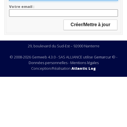
Votre email
29, boulevard du Sud-Est – 92000 Nanterre
© 2008-2026 Gemweb 4.3.0 - SAS ALLIANCE utilise
Gemarcur ©
-
Données personnelles
-
Mentions légales
Conception/Réalisation
Atlantic Log