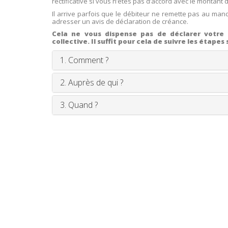
rectificative si vous n’êtes pas d’accord avec le montant 
Il arrive parfois que le débiteur ne remette pas au manda
adresser un avis de déclaration de créance.
Cela ne vous dispense pas de déclarer votre 
collective. Il suffit pour cela de suivre les étapes
1. Comment ?
2. Auprès de qui ?
3. Quand ?