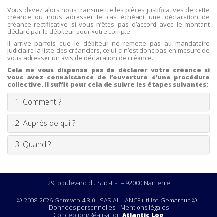
Vous devez alors nous transmettre les pièces justificatives de cette
créance ou nous adresser le cas échéant une déclaration de
créance rectificative si vous n’êtes pas d’accord avec le montant
déclaré par le débiteur pour votre compte.
Il arrive parfois que le débiteur ne remette pas au mandataire
judiciaire la liste des créanciers, celui-ci n’est donc pas en mesure de
vous adresser un avis de déclaration de créance.
Cela ne vous dispense pas de déclarer votre créance si
vous avez connaissance de l’ouverture d’une procédure
collective. Il suffit pour cela de suivre les étapes suivantes:
1. Comment ?
2. Auprès de qui ?
3. Quand ?
29, boulevard du Sud-Est – 92000 Nanterre
© 2008-2026 Gemweb 4.3.0 - SAS ALLIANCE utilise
Gemarcur ©
-
Données personnelles
-
Mentions légales
Conception/Réalisation
Atlantic Log