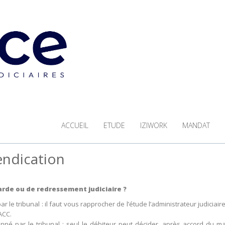
ACCUEIL
ETUDE
IZIWORK
MANDAT
vendication
rde ou de redressement judiciaire ?
 le tribunal : il faut vous rapprocher de l’étude l’administrateur judiciai
ACC.
nné par le tribunal : seul le débiteur peut décider, après accord du m