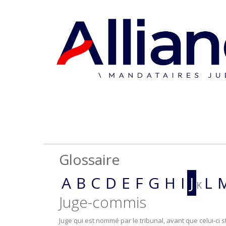
Glossaire
A
B
C
D
E
F
G
H
I
J
L
K
Juge-commis
Juge qui est nommé par le tribunal, avant que celui-ci 