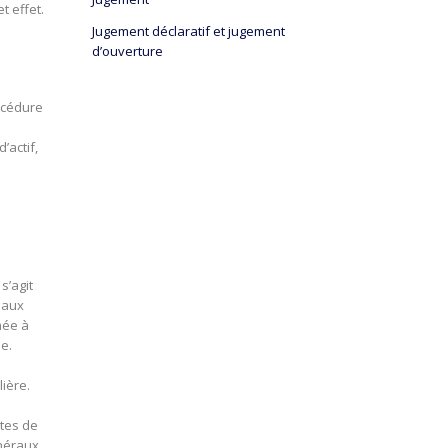
t effet.
Jugement déclaratif et jugement
d’ouverture
rocédure
’actif,
s’agit
t aux
née à
le.
ière.
tes de
énéraux