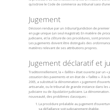
qu’octroie le Code de commerce au tribunal saisi d’un
Jugement
Décision rendue par un
tribunal
(juridiction de premier
en juge unique (un seul magistrat). En matière de
proc
judiciaire, et la
clôture
de ces procédures, sont pronon
Les jugements doivent être distingués des
ordonnanc
matières relevant de ses attributions propres.
Jugement déclaratif et 
Traditionnellement, la «
faillite
» était ouverte par un « j
cessation
des paiements et en état de « faillite ». À la 
2005, a substitué la dénomination « jugement d’ouvertu
artisanale, ou le tribunal de grande instance dans les
judiciaire ou de
liquidation
judiciaire. La dénomination 
nouveauté, des problèmes classiques :
La procédure préalable au jugement d’ouverture
sa défaillance soit judiciairement établie.