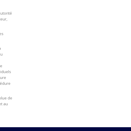
autorité
teur,
les
a
ou
le
viduels
dure
océdure
solue de
et au