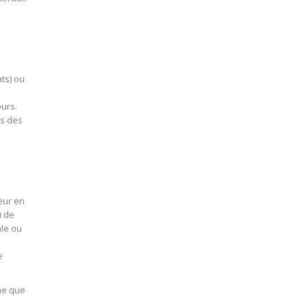
ats) ou
urs.
ns des
teur en
i de
ale ou
e
me que