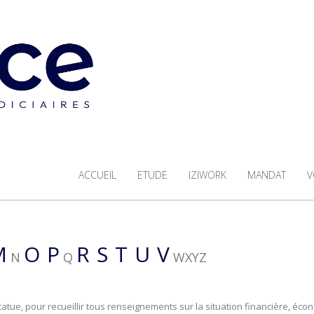
ACCUEIL
ETUDE
IZIWORK
MANDAT
V
M
O
P
R
S
T
U
V
N
Q
W
X
Y
Z
statue, pour recueillir tous renseignements sur la situation financière, éc