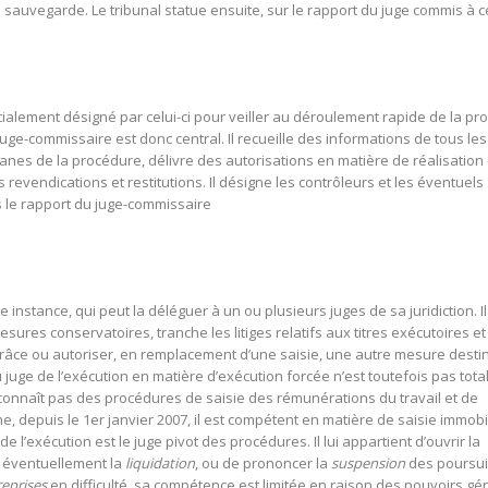
e sauvegarde. Le tribunal statue ensuite, sur le rapport du juge commis à ce
cialement désigné par celui-ci pour veiller au déroulement rapide de la p
juge-commissaire est donc central. Il recueille des informations de tous les
 organes de la procédure, délivre des autorisations en matière de réalisation d
 les revendications et restitutions. Il désigne les contrôleurs et les éventuels
s le rapport du juge-commissaire
instance, qui peut la déléguer à un ou plusieurs juges de sa juridiction. Il 
mesures conservatoires, tranche les litiges relatifs aux titres exécutoires e
grâce ou autoriser, en remplacement d’une saisie, une autre mesure desti
juge de l’exécution en matière d’exécution forcée n’est toutefois pas tota
e connaît pas des procédures de saisie des rémunérations du travail et de
, depuis le 1er janvier 2007, il est compétent en matière de saisie immobil
 de l’exécution est le juge pivot des procédures. Il lui appartient d’ouvrir la
 éventuellement la
liquidation
, ou de prononcer la
suspension
des poursui
reprises
en difficulté, sa compétence est limitée en raison des pouvoirs g