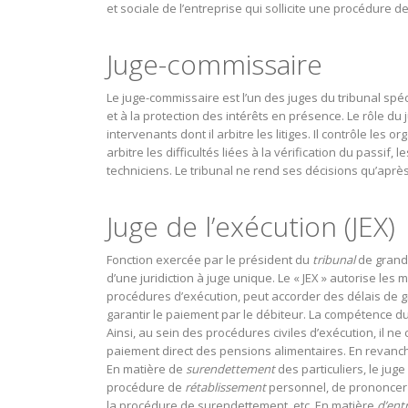
et sociale de l’entreprise qui sollicite une procédure d
Juge-commissaire
Le juge-commissaire est l’un des juges du tribunal spé
et à la protection des intérêts en présence. Le rôle du 
intervenants dont il arbitre les litiges. Il contrôle les
arbitre les difficultés liées à la vérification du passif,
techniciens. Le tribunal ne rend ses décisions qu’aprè
Juge de l’exécution (JEX)
Fonction exercée par le président du
tribunal
de grande 
d’une juridiction à juge unique. Le « JEX » autorise les 
procédures d’exécution, peut accorder des délais de 
garantir le paiement par le débiteur. La compétence du 
Ainsi, au sein des procédures civiles d’exécution, il n
paiement direct des pensions alimentaires. En revanche
En matière de
surendettement
des particuliers, le juge
procédure de
rétablissement
personnel, de prononcer
la procédure de surendettement, etc. En matière
d’ent