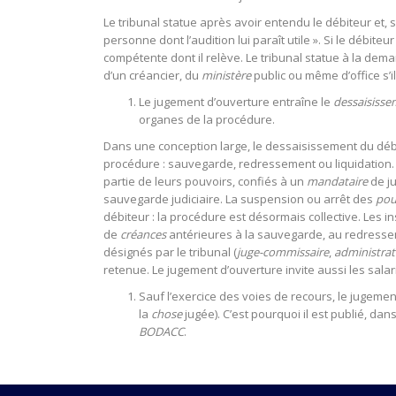
Le tribunal statue après avoir entendu le débiteur et, s
personne dont l’audition lui paraît utile ». Si le débiteu
compétente dont il relève. Le tribunal statue à la dema
d’un créancier, du
ministère
public ou même d’office s’i
Le jugement d’ouverture entraîne le
dessaisiss
organes de la procédure.
Dans une conception large, le dessaisissement du débit
procédure : sauvegarde, redressement ou liquidation. D
partie de leurs pouvoirs, confiés à un
mandataire
de ju
sauvegarde judiciaire. La suspension ou arrêt des
pou
débiteur : la procédure est désormais collective. Le
de
créances
antérieures à la sauvegarde, au redresseme
désignés par le tribunal (
juge-commissaire
,
administrat
retenue. Le jugement d’ouverture invite aussi les sala
Sauf l’exercice des voies de recours, le jugemen
la
chose
jugée). C’est pourquoi il est publié, da
BODACC
.