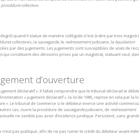
e
procédure
collective.
 degré) quand il statue de manière collégiale (c’est-à-dire par trois magistr
édures
collectives, la
sauvegarde
, le
redressement
judiciaire, la
liquidation
cées par des jugements. Les jugements sont susceptibles de
voies
de reco
es
qui constituent des décisions prises par un magistrat, statuant seul, da
jugement d’ouverture
ugement déclaratif ». Il fallait comprendre que le tribunal déclarait le débi
dénomination « jugement déclaratif », la
loi
de 1985, reprise en cela par la lo
re ». Le tribunal de commerce si le débiteur exerce une activité commerci
 autres cas, ouvre la procédure de
sauvegarde
judiciaire, de
redressement
actuelle ne semble pas avoir d’incidence juridique. Persistent, sans grand
 n’est pas publique, afin de ne pas ruiner le crédit du débiteur avant mê