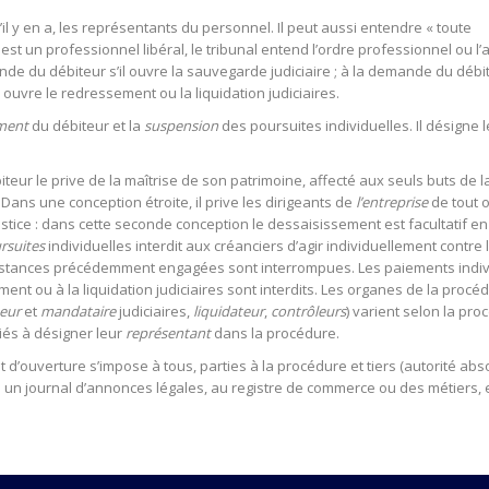
’il y en a, les représentants du personnel. Il peut aussi entendre « toute
r est un professionnel libéral, le tribunal entend l’ordre professionnel ou l’
nde du débiteur s’il ouvre la sauvegarde judiciaire ; à la demande du débi
l ouvre le redressement ou la liquidation judiciaires.
ement
du débiteur et la
suspension
des poursuites individuelles. Il désigne 
eur le prive de la maîtrise de son patrimoine, affecté aux seuls buts de l
ans une conception étroite, il prive les dirigeants de
l’entreprise
de tout 
stice : dans cette seconde conception le dessaisissement est facultatif en
rsuites
individuelles interdit aux créanciers d’agir individuellement contre 
s instances précédemment engagées sont interrompues. Les paiements indi
nt ou à la liquidation judiciaires sont interdits. Les organes de la procé
eur
et
mandataire
judiciaires,
liquidateur
,
contrôleurs
) varient selon la pr
riés à désigner leur
représentant
dans la procédure.
t d’ouverture s’impose à tous, parties à la procédure et tiers (autorité ab
ns un journal d’annonces légales, au registre de commerce ou des métiers, 